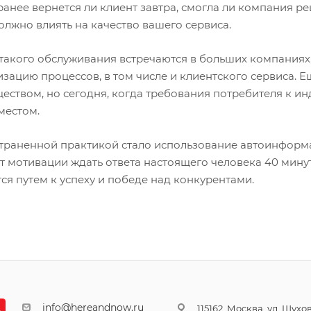
ранее вернется ли клиент завтра, смогла ли компания р
олжно влиять на качество вашего сервиса.
такого обслуживания встречаются в больших компаниях,
изацию процессов, в том числе и клиентского сервиса. 
еством, но сегодня, когда требования потребителя к ин
местом.
траненной практикой стало использование автоинформа
т мотивации ждать ответа настоящего человека 40 мину
ся путем к успеху и победе над конкурентами.
info@hereandnow.ru
115162, Москва, ул. Шухова