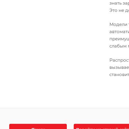
знать за
Это не д
Модели 
автомат
преимущ
слабым 
Распрос
вызывае
становит