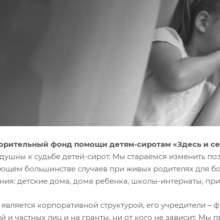
орительный фонд помощи детям-сиротам «Здесь и с
душны к судьбе детей-сирот. Мы стараемся изменить по
ющем большинстве случаев при живых родителях для бо
ния: детские дома, дома ребенка, школы-интернаты, п
является корпоративной структурой, его учредители – 
 и частных лиц и на гранты, ни от кого не зависит. Мы п