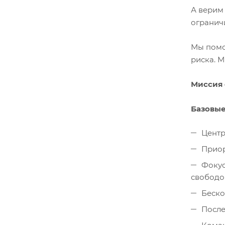
А верим
огранич
Мы помо
риска. 
Миссия
Базовые
Центр
Приор
Фокус
свободо
Беско
После