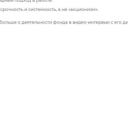
дный подход в работе.
срочность и системность, а не «акционизм».
 больше о деятельности фонда в видео-интервью с его д