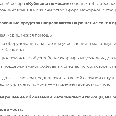
евой резерв
«Кубышка помощи»
создан, чтобы обеспе
возникновения в их жизни острой форс-мажорной ситуац
ованные средства направляются на решение таких п
ая медицинская помощь.
ка оборудования для детских учреждений и малоимущих
мебель и т. п.).
ь в ремонте и обустройстве квартир выпускников детск
а поддержки узкопрофильных специалистов, которых не
ы даже не можем предположить, в какой сложной ситуаци
наших силах ему помочь — мы сделаем все возможное.
я решение об оказании материальной помощи, мы 
ходимость.
лачиваем только по-настоящему существенные потребн