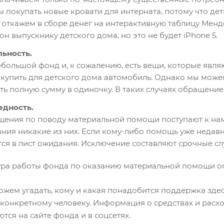
ы покупать новые кровати для интерната, потому что дет
, откажем в сборе денег на интерактивную таблицу Мен
он выпускнику детского дома, но это не будет iPhone 5.
ьность.
большой фонд и, к сожалению, есть вещи, которые явл
 купить для детского дома автомобиль. Однако мы може
ть полную сумму в одиночку. В таких случаях обращение
едность.
ения по поводу материальной помощи поступают к нам р
ния никакие из них. Если кому-либо помощь уже недав
тся в лист ожидания. Исключение составляют срочные слу
ра работы фонда по оказанию материальной помощи о
жем угадать, кому и какая понадобится поддержка здесь
конкретному человеку. Информация о средствах и расхо
тся на сайте фонда и в соцсетях.