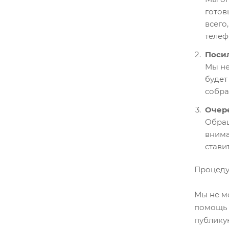
готов
всего
телеф
Посил
Мы не
будет
собра
Очер
Обращ
внима
стави
Процеду
Мы не мо
помощь 
публикую