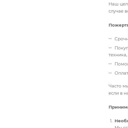
Наш цел
случае 
Пожертв
Срочн
Покуп
техника, 
Помощ
Оплат
Часто м
если в 
Принима
Необ
Мы оп