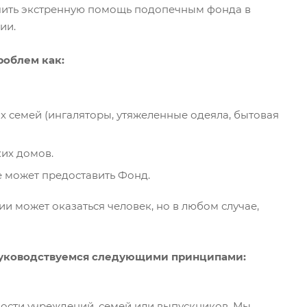
чить экстренную помощь подопечным фонда в
ии.
роблем как:
 семей (ингаляторы, утяжеленные одеяла, бытовая
их домов.
 может предоставить Фонд.
и может оказаться человек, но в любом случае,
руководствуемся следующими принципами:
ости учреждений, семей или выпускников. Мы