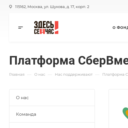
115162, Москва, ул. Шухова, д. 17, корп. 2
О ФОН
Платформа СберВме
—
—
—
Главная
О нас
Нас поддерживают
Платформа 
О нас
Команда