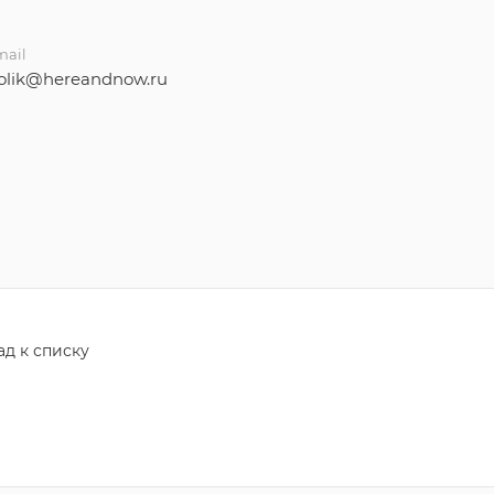
mail
golik@hereandnow.ru
ад к списку