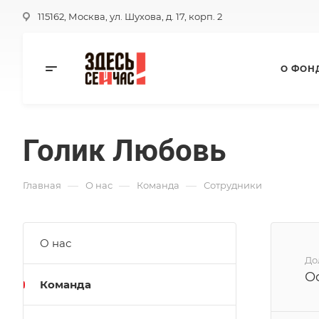
115162, Москва, ул. Шухова, д. 17, корп. 2
О ФОН
Голик Любовь
—
—
—
Главная
О нас
Команда
Сотрудники
О нас
До
О
Команда