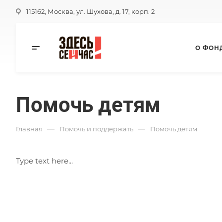
115162, Москва, ул. Шухова, д. 17, корп. 2
О ФОН
Помочь детям
—
—
Главная
Помочь и поддержать
Помочь детям
Type text here...