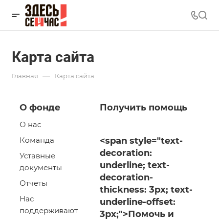
Карта сайта
—
Главная
Карта сайта
О фонде
Получить помощь
О нас
Команда
<span style="text-
decoration:
Уставные
underline; text-
документы
decoration-
Отчеты
thickness: 3px; text-
Нас
underline-offset:
поддерживают
3px;">Помочь и