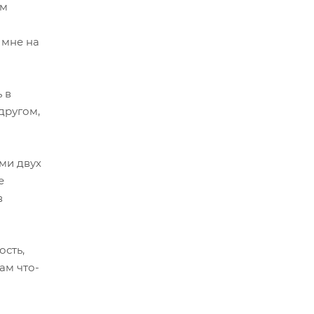
ам
 мне на
 в
другом,
ями двух
е
в
ость,
ам что-