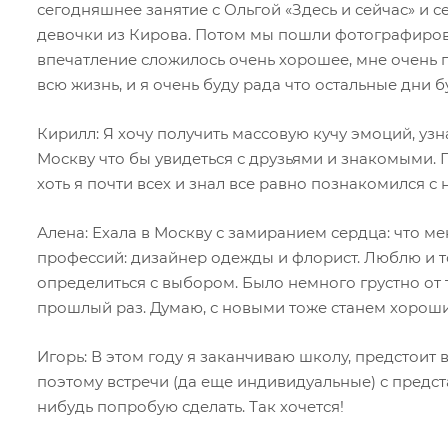
сегодняшнее занятие с Ольгой «Здесь и сейчас» и 
девочки из Кирова. Потом мы пошли фотографирова
впечатление сложилось очень хорошее, мне очень п
всю жизнь, и я очень буду рада что остальные дни 
Кирилл: Я хочу получить массовую кучу эмоций, узн
Москву что бы увидеться с друзьями и знакомыми. 
хоть я почти всех и знал все равно познакомился 
Алена: Ехала в Москву с замиранием сердца: что мен
профессий: дизайнер одежды и флорист. Люблю и то
определиться с выбором. Было немного грустно от т
прошлый раз. Думаю, с новыми тоже станем хорош
Игорь: В этом году я заканчиваю школу, предстоит
поэтому встречи (да еще индивидуальные) с предст
нибудь попробую сделать. Так хочется!