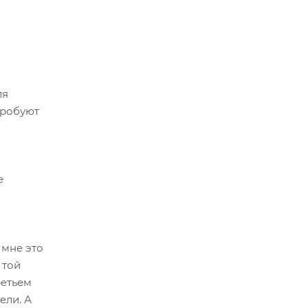
ля
пробуют
е
 мне это
 той
ретьем
ели. А