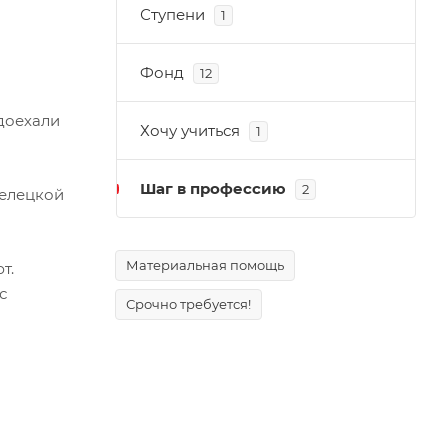
Ступени
1
Фонд
12
 доехали
Хочу учиться
1
Шаг в профессию
2
велецкой
Материальная помощь
т.
с
Срочно требуется!