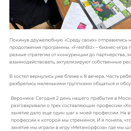
Покинув дружелюбную «Среду своих» отправились на
продолжения программы. «FreshBiz» – бизнес-игра п
разные стратегии от конкуренции до партнерства, 
взаимодействовать, актуализируют собственные рес
В хостел вернулись уже ближе к 8 вечера. Часть реб
разбрелись маленькими группками общаться и обс
Вероника: Сегодня 2 день нашего прибытия в Москв
разговаривали о трех составляющих профессии «Хоч
занятие дало еще один шаг к моей профессии. На 
профессии к которой мы стремимся. И я поняла, что
занятие мы играли в игру «Метаморфоза» где мы шл