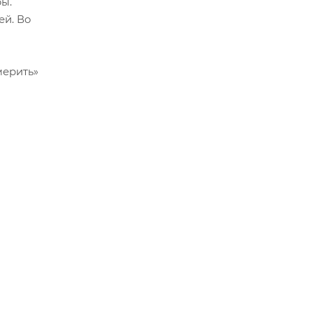
ы.
ей. Во
мерить»