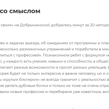
 со смыслом
ду своих» на Добрынинской, добрались минут за 20 нето
ях и задачах выезда, об ожиданиях от программы и пла
несколько разминочных упражнений и поработали в ми
елиться с профессией». Познакомили ребят с формулой «х
о, у каждого есть умения, навыки и способности, а общес
лагают разные возможности и просят разных умельцев. 
торая будет не только интересна и важна человеку, но и 
 «крутым блогером» не всегда граничит с реальностью в
ние делать дубовые бочки и только их тоже не очень отр
ывали новые профессии и перебирали уже известные, вк