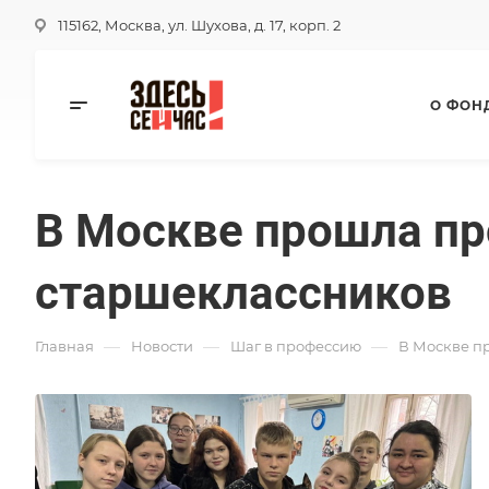
115162, Москва, ул. Шухова, д. 17, корп. 2
О ФОН
В Москве прошла п
старшеклассников
—
—
—
Главная
Новости
Шаг в профессию
В Москве п