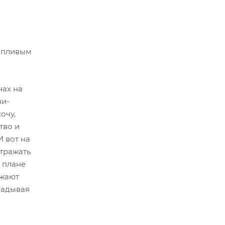
ропливым
нах на
ни-
очу,
тво и
И вот на
отражать
 плане
ажают
ладывая