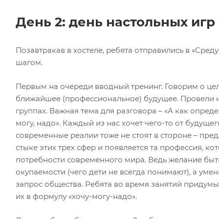
День 2: день настольных игр
Позавтракав в хостеле, ребята отправились в «Сре
шагом.
Первым на очереди вводный тренинг. Говорим о цел
ближайшее (профессиональное) будущее. Провели 
группах. Важная тема для разговора – «А как опред
могу, надо». Каждый из нас хочет чего-то от будущег
современные реалии тоже не стоят в стороне – пред
стыке этих трех сфер и появляется та профессия, ко
потребности современного мира. Ведь желание быть
окупаемости (чего дети не всегда понимают), а уме
запрос общества. Ребята во время занятий придум
их в формулу «хочу-могу-надо».