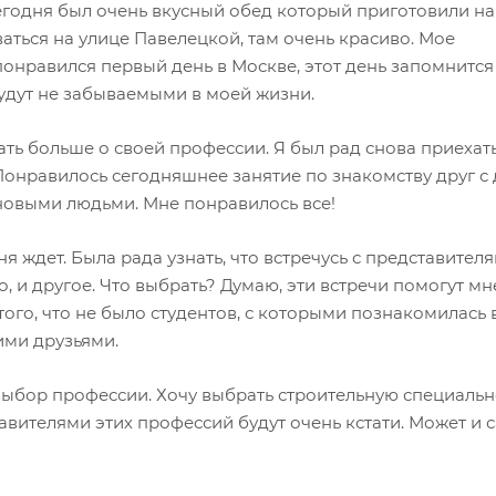
сегодня был очень вкусный обед который приготовили н
ться на улице Павелецкой, там очень красиво. Мое
онравился первый день в Москве, этот день запомнится
будут не забываемыми в моей жизни.
ать больше о своей профессии. Я был рад снова приехать
Понравилось сегодняшнее занятие по знакомству друг с 
с новыми людьми. Мне понравилось все!
я ждет. Была рада узнать, что встречусь с представител
, и другое. Что выбрать? Думаю, эти встречи помогут мн
ого, что не было студентов, с которыми познакомилась 
ими друзьями.
 выбор профессии. Хочу выбрать строительную специальн
авителями этих профессий будут очень кстати. Может и с