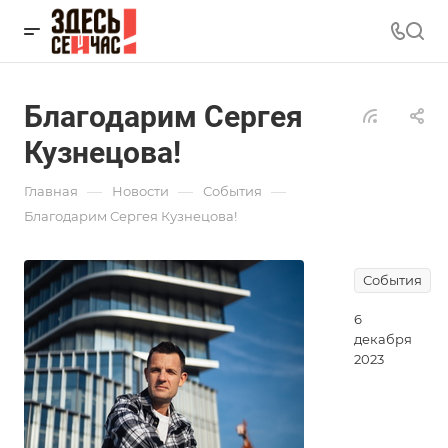
Благодарим Сергея
Кузнецова!
—
—
—
Главная
Новости
События
Благодарим Сергея Кузнецова!
События
6
декабря
2023