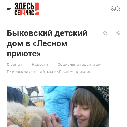
Быковский детский
дом в «Лесном
приюте»
—
—
—
Главная
Новости
Социальная адаптация
Быковский детский дом в «Лесном приюте»