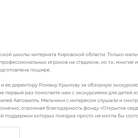
нской школы-интерната Кировской области. Только маль
профессиональных игроков на стадионе, но т.к. многие и
одготовлена пошире.
 и ее директору Роману Крылову за обзорную экскурсию
не первый раз помогаете нам с экскурсиями для детей и
илей Автовилль. Мальчики с интересом слушали и смот
 конечно, огромная благодарность фонду «Открытое серд
й поддержки которых поездка просто не могла бы состо