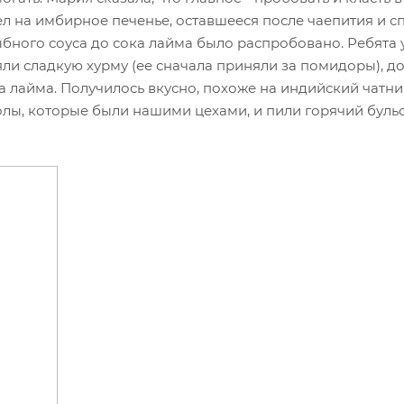
л на имбирное печенье, оставшееся после чаепития и с
рыбного соуса до сока лайма было распробовано. Ребята 
зяли сладкую хурму (ее сначала приняли за помидоры), д
ка лайма. Получилось вкусно, похоже на индийский чатни
олы, которые были нашими цехами, и пили горячий буль