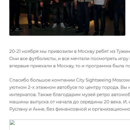
20-21 ноября мы привозили в Москву ребят из Тужи
Они все футболисты, и все мечтали посмотреть игру 
впервые приехали в Москву, то и программа была п
Спасибо большое компании City Sightseeing Moscow
уютном 2-х этажном автобусе по центру города. Вы 
интернатов. Также благодарим музей ретро автомоб
машины выпуска от начала до середины 20 века. И,
Руслану и Анне, без финансовной и организационно