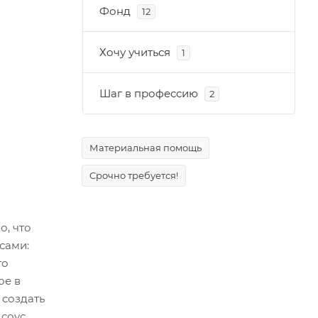
Фонд
12
Хочу учиться
1
Шаг в профессию
2
Материальная помощь
Срочно требуется!
о, что
сами:
то
ое в
 создать
 соус