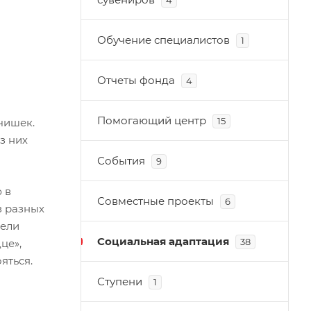
4
Обучение специалистов
1
Отчеты фонда
4
Помогающий центр
15
чишек.
з них
События
9
 в
Совместные проекты
6
з разных
рели
Социальная адаптация
38
це»,
яться.
Ступени
1