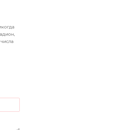
икогда
тадион,
 числа