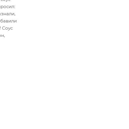
просил:
узнали,
обавили
! Соус
он,