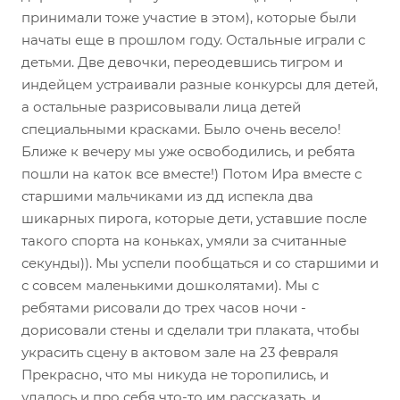
принимали тоже участие в этом), которые были
начаты еще в прошлом году. Остальные играли с
детьми. Две девочки, переодевшись тигром и
индейцем устраивали разные конкурсы для детей,
а остальные разрисовывали лица детей
специальными красками. Было очень весело!
Ближе к вечеру мы уже освободились, и ребята
пошли на каток все вместе!) Потом Ира вместе с
старшими мальчиками из дд испекла два
шикарных пирога, которые дети, уставшие после
такого спорта на коньках, умяли за считанные
секунды)). Мы успели пообщаться и со старшими и
с совсем маленькими дошколятами). Мы с
ребятами рисовали до трех часов ночи -
дорисовали стены и сделали три плаката, чтобы
украсить сцену в актовом зале на 23 февраля
Прекрасно, что мы никуда не торопились, и
удалось и про себя что-то им рассказать, и