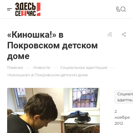
«Киношка!» в
Покровском детском
доме
—
—
—
Главная
Новости
Социальная адаптация
«Киношка!» в Покровском детском доме
Социал
адапта
2
ноября
2012