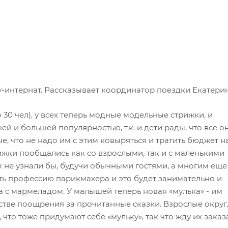
у-интернат. Рассказывает координатор поездки Екатерин
 30 чел), у всех теперь модные модельные стрижки, и
ей и большей популярностью, т.к. и дети рады, что все о
е, что не надо им с этим ковыряться и тратить бюджет н
ижки пообщались как со взрослыми, так и с маленькими
х не узнали бы, будучи обычными гостями, а многим еще
ь профессию парикмахера и это будет занимательно и
а с мармеладом. У малышей теперь новая «мулька» - им
естве поощрения за прочитанные сказки. Взрослые окру
что тоже придумают себе «мульку», так что жду их заказа 