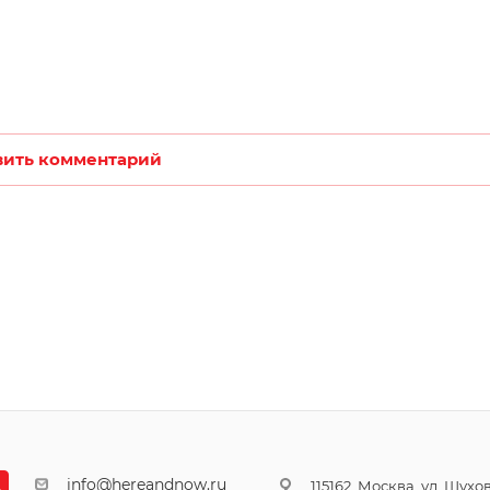
вить комментарий
info@hereandnow.ru
115162, Москва, ул. Шухова