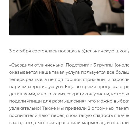
3 октября состоялась поездка в Удельнинскую школ
«Съездили отличненько! Подстригли 3 группы (около
оказывается наша такая услуга пользуется все больш
теперь разные, а не под горшок стрижены, и взрослы
парикмахерские услуги. Еще во время процесса стр
детишками, много каких секретиков узнали, которы
подали «пищи для размышления», что можно выбрат
увлекательно! Также мы привезли 2 огромных пакет
воспитатели дают перед сном такую сладость в кач
глаза, когда мы притараканили мармелад, и сказали, 