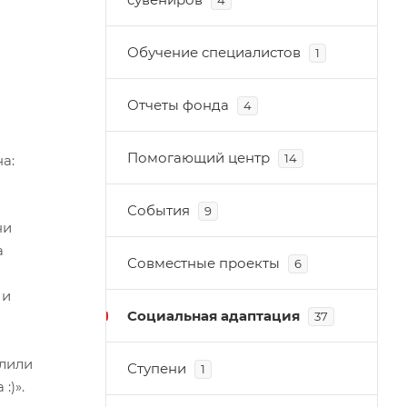
4
Обучение специалистов
1
Отчеты фонда
4
Помогающий центр
14
а:
События
9
ни
а
Совместные проекты
6
 и
Социальная адаптация
37
глили
Ступени
1
:)».