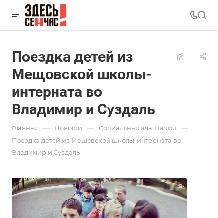
Поездка детей из
Мещовской школы-
интерната во
Владимир и Суздаль
—
—
—
Главная
Новости
Социальная адаптация
Поездка детей из Мещовской школы-интерната во
Владимир и Суздаль