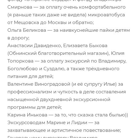
Смирнова — за оплату очень комфортабельного
(я раньше таких даже не видела) микроавтобуса
от Мещовска до Москвы и обратно;
Ольга Беликова — за наивкуснейшие пайки детям
в дорогу;
Анастасии Давиденко, Елизавета Быкова
(Обнинский благотворительный магазин), Юлия
Топоркова — за оплату экскурсий по Владимиру,
Боголюбово и Суздалю, а также трёхдневного
питания для детей;
Валентине Виноградовой (и её супругу Илье) за
профессионализм и чуткость в деле составления
насыщенной двухдневной экскурсионной
программы для детей;
Карина Инькова — за то, что сказка стала былью))
Экскурсоводам Марине и Лидии — за
захватывающее и артистичное повествование;
Генеральному директору Владимиро-