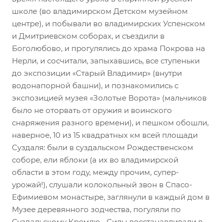
школе (во владимирском Детском музейном
центре), и побывали во владимирских Успенском
и Дмитриевском соборах, и съездили в
Боголюбово, и прогулялись до храма Покрова на
Нерли, и сосчитали, запыхавшись, все ступеньки
до экспозиции «Старый Владимир» (внутри
водонапорной башни), и познакомились с
экспозицией музея «Золотые Ворота» (мальчиков
было не оторвать от оружия и воинского
снаряжения разного времени), и пешком обошли,
наверное, 10 из 15 квадратных км всей площади
Суздаля: были в суздальском Рождественском
соборе, ели яблоки (а их во владимирской
области в этом году, между прочим, супер-
урожай!), слушали колокольный звон в Спасо-
Ефимиевом монастыре, заглянули в каждый дом в
Музее деревянного зодчества, погуляли по
Суздальскому Кремлю... Силы восстанавливали в