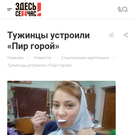
Тужинцы устроили
«Пир горой»
—
—
—
Главная
Новости
Социальная адаптация
Тужинцы устроили «Пир горой»