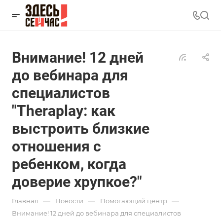
Внимание! 12 дней
до вебинара для
специалистов
"Theraplay: как
выстроить близкие
отношения с
ребенком, когда
доверие хрупкое?"
—
—
—
Главная
Новости
Помогающий центр
Внимание! 12 дней до вебинара для специалистов