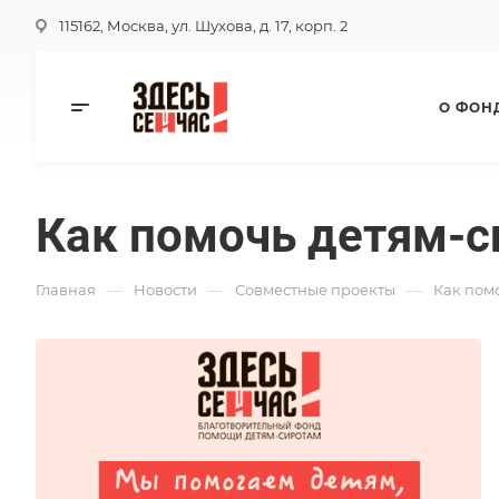
115162, Москва, ул. Шухова, д. 17, корп. 2
О ФОН
Как помочь детям-с
—
—
—
Главная
Новости
Совместные проекты
Как пом